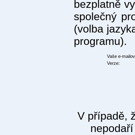
bezplatně vy
společný p
(volba jazyk
programu).
Vaše e-mailov
Verze:
V případě, ž
nepodaří 