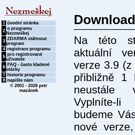
Download
1
úvodní stránka
o programu
2
Nezmeškej
Na této st
ZDARMA stáhnout
3
program
4
registrace programu
aktuální v
pro registrované
5
uživatele
verze 3.9 (z
FAQ - často kladené
6
otázky
přibližně 
7
historie programu
8
napište nám
© 2001 - 2026
petr
neustále 
mazánek
Vyplníte-l
budeme Vás 
nové verze,