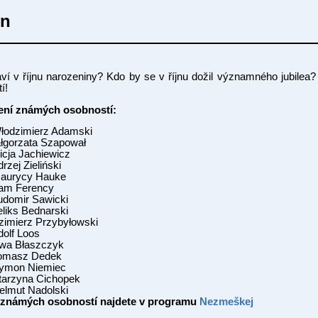
en
ví v říjnu narozeniny? Kdo by se v říjnu dožil významného jubile
í!
zení známých osobností:
 Włodzimierz Adamski
ałgorzata Szapował
licja Jachiewicz
rzej Zieliński
 Maurycy Hauke
Adam Ferency
Ludomir Sawicki
eliks Bednarski
azimierz Przybyłowski
dolf Loos
 Ewa Błaszczyk
 Tomasz Dedek
Szymon Niemiec
atarzyna Cichopek
Helmut Nadolski
čí známých osobností najdete v programu
Nezmeškej