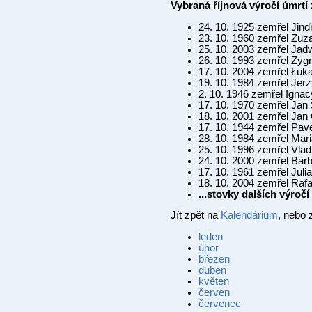
Vybraná říjnová výročí úmrt
24. 10. 1925 zemřel Jin
23. 10. 1960 zemřel Zu
25. 10. 2003 zemřel Jad
26. 10. 1993 zemřel Zy
17. 10. 2004 zemřel Łuk
19. 10. 1984 zemřel Jer
2. 10. 1946 zemřel Igna
17. 10. 1970 zemřel Jan
18. 10. 2001 zemřel Jan
17. 10. 1944 zemřel Pav
28. 10. 1984 zemřel Mar
25. 10. 1996 zemřel Vla
24. 10. 2000 zemřel Bar
17. 10. 1961 zemřel Juli
18. 10. 2004 zemřel Raf
...stovky dalších výro
Jít zpět na
Kalendárium
, nebo 
leden
únor
březen
duben
květen
červen
červenec