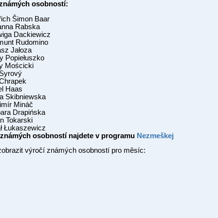
í známých osobností:
dřich Šimon Baar
zanna Rabska
wiga Dackiewicz
gmunt Rudomino
asz Jałoza
zy Popiełuszko
cy Mościcki
 Syrový
 Chrapek
el Haas
ia Skibniewska
dimír Mináč
bara Drapińska
an Tokarski
ał Łukaszewicz
čí známých osobností najdete v programu
Nezmeškej
zobrazit výročí známých osobností pro měsíc: