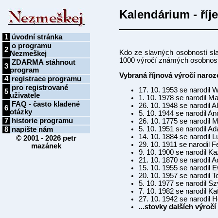
Kalendárium - říj
1
úvodní stránka
o programu
2
Kdo ze slavných osobností sla
Nezmeškej
1000 výročí známých osobnost
ZDARMA stáhnout
3
program
Vybraná říjnová výročí naro
4
registrace programu
pro registrované
17. 10. 1953 se narodil
5
uživatele
1. 10. 1978 se narodil M
FAQ - často kladené
26. 10. 1948 se narodil A
6
otázky
5. 10. 1944 se narodil And
7
historie programu
26. 10. 1775 se narodil
5. 10. 1951 se narodil 
8
napište nám
14. 10. 1884 se narodil 
© 2001 - 2026
petr
29. 10. 1911 se narodil F
mazánek
9. 10. 1900 se narodil K
21. 10. 1870 se narodil A
15. 10. 1955 se narodil
20. 10. 1957 se narodil
5. 10. 1977 se narodil 
7. 10. 1982 se narodil K
27. 10. 1942 se narodil 
...stovky dalších výro