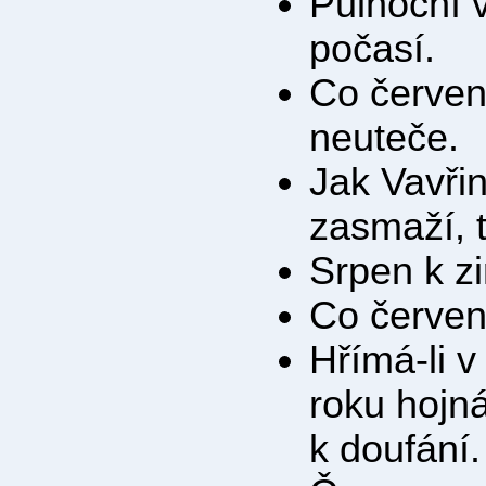
Půlnoční v
počasí.
Co červen
neuteče.
Jak Vavřin
zasmaží, 
Srpen k zi
Co červen
Hřímá-li v
roku hojná
k doufání.