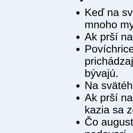
Keď na sv
mnoho my
Ak prší n
Povíchrice
prichádza
bývajú.
Na svätéh
Ak prší n
kazia sa 
Čo august