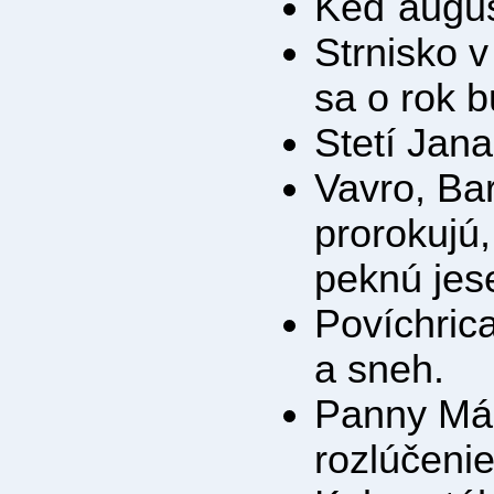
Keď august
Strnisko v
sa o rok 
Stetí Jana
Vavro, Bar
prorokujú,
peknú jes
Povíchric
a sneh.
Panny Már
rozlúčenie