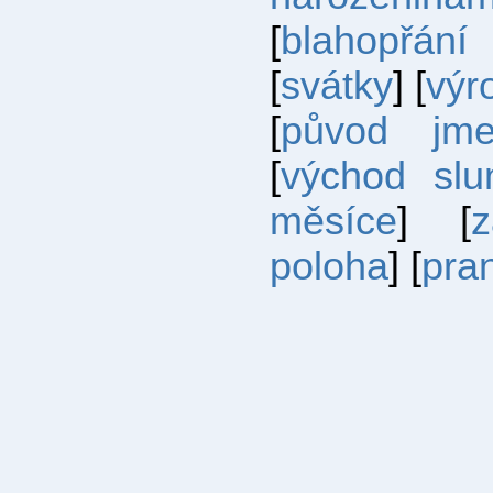
[
blahopřání
[
svátky
] [
výr
[
původ jm
[
východ slu
měsíce
] [
poloha
] [
pra