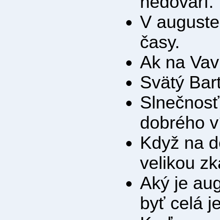
nedovarí.
V auguste
časy.
Ak na Vav
Svätý Bar
Slnečnosť
dobrého v
Když na d
velikou zk
Aký je au
byť celá j