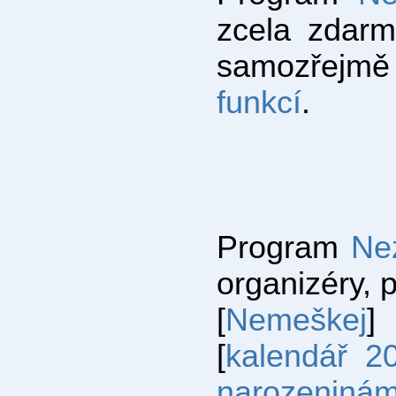
zcela zdar
samozřej
funkcí
.
Program
Ne
organizéry, 
[
Nemeškej
]
[
kalendář 2
narozeniná