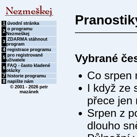
Pranostik
1
úvodní stránka
o programu
2
Nezmeškej
ZDARMA stáhnout
3
program
4
registrace programu
Vybrané če
pro registrované
5
uživatele
FAQ - často kladené
6
otázky
Co srpen 
7
historie programu
8
napište nám
I když ze 
© 2001 - 2026
petr
mazánek
přece jen
Srpen z po
dlouho sn