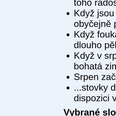
toho rados
Když jsou 
obyčejně 
Když fouk
dlouho pě
Když v sr
bohatá zi
Srpen zač
...stovky 
dispozici
Vybrané sl