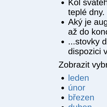
Kol svaté
teplé dny.
Aký je aug
až do kon
...stovky 
dispozici
Zobrazit vy
leden
únor
březen