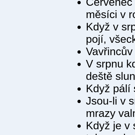
Červenec a
měsíci v r
Když v sr
pojí, všec
Vavřincův
V srpnu kd
deště slun
Když pálí 
Jsou-li v 
mrazy val
Když je v 